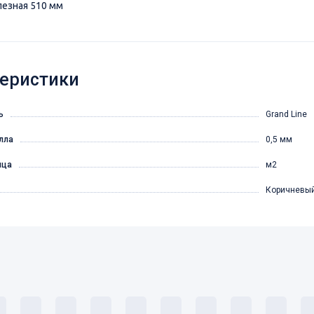
лезная 510 мм
еристики
ь
Grand Line
лла
0,5 мм
ица
м2
Коричневы