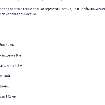
ровля отличается не только герметичностью, но и необычным вн
й привлекательностью.
бня 25 мм
ная длина 9 м
ая длина 1,2 м
ленкой
кфальц
щая 542 мм