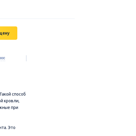
 цену
рос
Такой способ
й кровли,
ежные при
та. Это