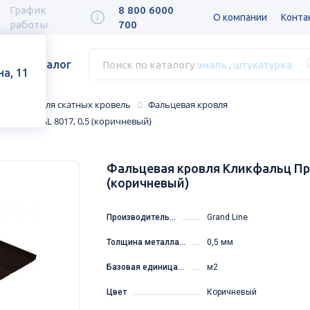
График
8 800 6000
О компании
Конта
работы
700
Каталог
Поиск по каталогу
эмаль
,
штукатурка
а, 11
сессуары для скатных кровель
Фальцевая кровля
elur20 RAL 8017, 0,5 (коричневый)
Фальцевая кровля Кликфальц Проф
(коричневый)
Производитель...
Grand Line
Толщина металла...
0,5 мм
Базовая единица...
м2
Цвет
Коричневый