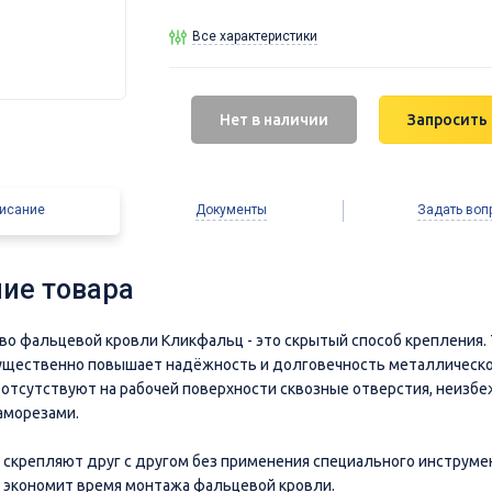
Все характеристики
Нет в наличии
Запросить
исание
Документы
Задать воп
ие товара
о фальцевой кровли Кликфальц - это скрытый способ крепления. 
ущественно повышает надёжность и долговечность металлическо
й отсутствуют на рабочей поверхности сквозные отверстия, неизб
аморезами.
 скрепляют друг с другом без применения специального инструмен
 экономит время монтажа фальцевой кровли.