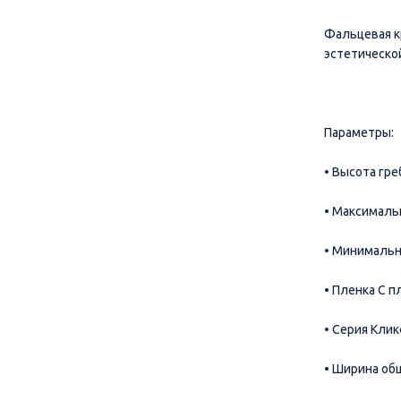
Фальцевая к
эстетическо
Параметры:
• Высота гре
• Максималь
• Минимальн
• Пленка С п
• Серия Кли
• Ширина об