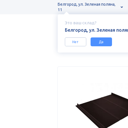
Белгород, ул. Зеленая поляна,
11
Это ваш склад?
Белгород, ул. Зеленая полян
Нет
Да
Каталог
Кровельные покрытия и ак
Фальцевая кровля Кликфальц Профи V