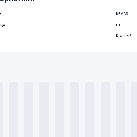
ь
BRAAS
ица
шт
Красный