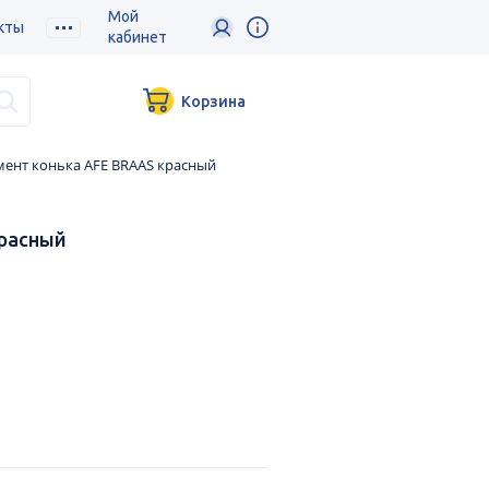
Мой
кты
кабинет
Корзина
мент конька AFE BRAAS красный
красный