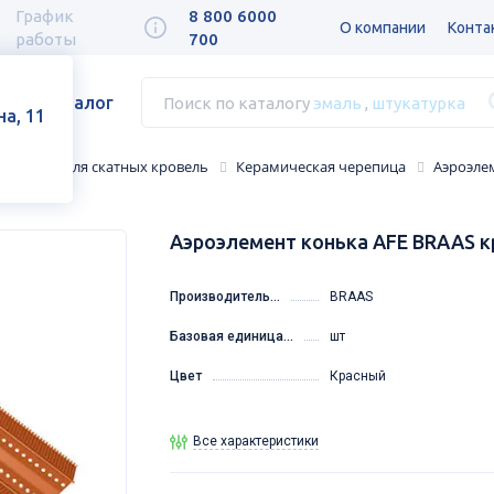
График
8 800 6000
О компании
Конта
работы
700
Каталог
Поиск по каталогу
эмаль
,
штукатурка
а, 11
сессуары для скатных кровель
Керамическая черепица
Аэроэле
Аэроэлемент конька AFE BRAAS 
Производитель...
BRAAS
Базовая единица...
шт
Цвет
Красный
Все характеристики