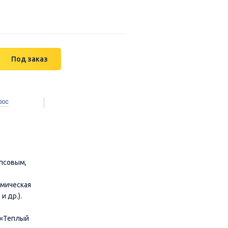
Под заказ
рос
ипсовым,
мическая
и др.).
 «Теплый