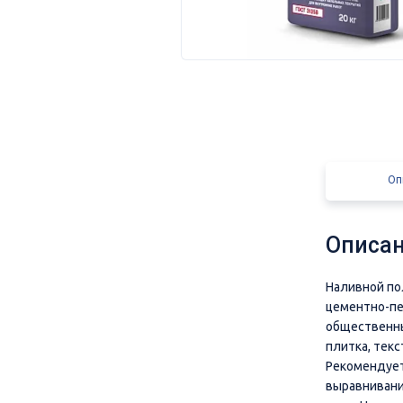
Оп
Описан
Наливной по
цементно-п
общественны
плитка, текс
Рекомендует
выравнивани