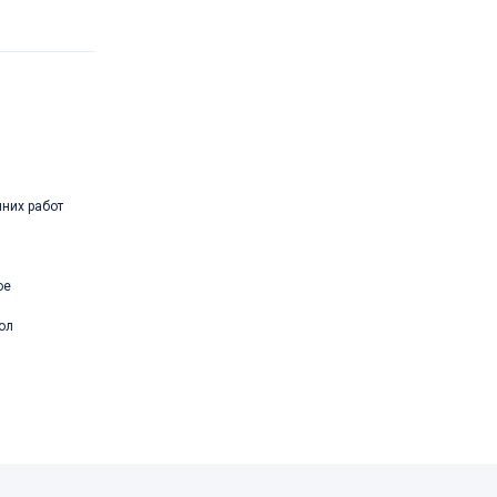
нних работ
ое
ол