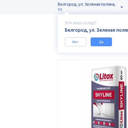
Белгород, ул. Зеленая поляна,
11
Это ваш склад?
Белгород, ул. Зеленая полян
Нет
Да
Каталог
Сухие строительные смеси