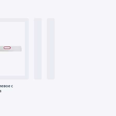
евое с
а