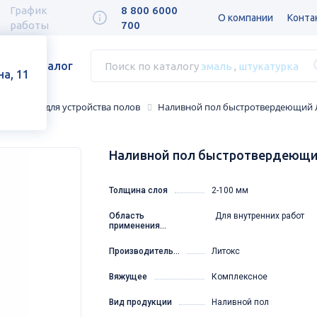
График
8 800 6000
О компании
Конта
работы
700
Каталог
Поиск по каталогу
эмаль
,
штукатурка
а, 11
Смеси для устройства полов
Наливной пол быстротвердеющий Лит
Наливной пол быстротвердеющий 
Толщина слоя
2-100 мм
Область
Для внутренних работ
применения...
Производитель...
Литокс
Вяжущее
Комплексное
Вид продукции
Наливной пол