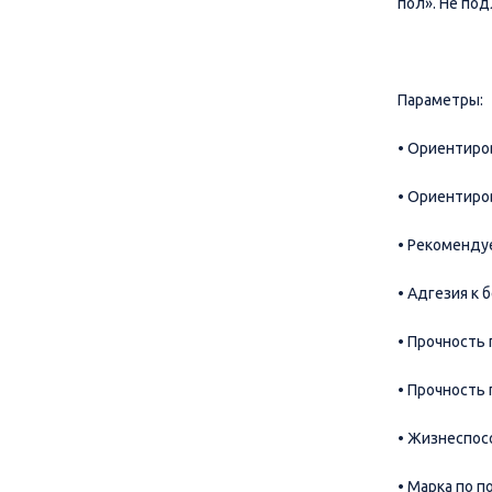
пол». Не по
Параметры:
• Ориентиров
• Ориентиров
• Рекоменду
• Адгезия к 
• Прочность 
• Прочность 
• Жизнеспос
• Марка по п