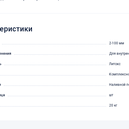
еристики
2-100 мм
енения
Для внутре
ь
Литокс
Комплексн
и
Наливной п
ица
шт
20 кг