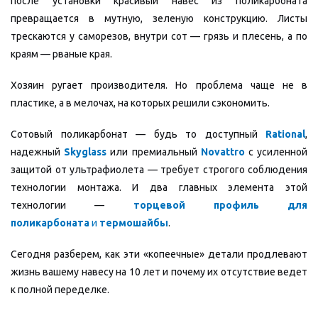
после установки красивый навес из поликарбоната
превращается в мутную, зеленую конструкцию. Листы
трескаются у саморезов, внутри сот — грязь и плесень, а по
краям — рваные края.
Хозяин ругает производителя. Но проблема чаще не в
пластике, а в мелочах, на которых решили сэкономить.
Сотовый поликарбонат — будь то доступный
Rational
,
надежный
Skyglass
или премиальный
Novattro
с усиленной
защитой от ультрафиолета — требует строгого соблюдения
технологии монтажа. И два главных элемента этой
технологии —
торцевой профиль для
поликарбоната
и
термошайбы
.
Сегодня разберем, как эти «копеечные» детали продлевают
жизнь вашему навесу на 10 лет и почему их отсутствие ведет
к полной переделке.