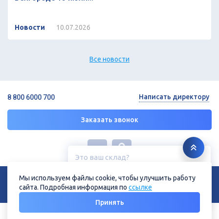
Новости
10.07.2026
Все новости
Написать директору
8 800 6000 700
Заказать звонок
Это ваш склад?
Белгород, ул. Зеленая поляна, 11
© 2026 ГК «СТРОЙРЕСУРС»
Мы используем файлы cookie, чтобы улучшить работу
Политика конфиденциальности
Политика в отношении файлов cookie
сайта. Подробная информация по
ссылке
Нет
Да
Принять