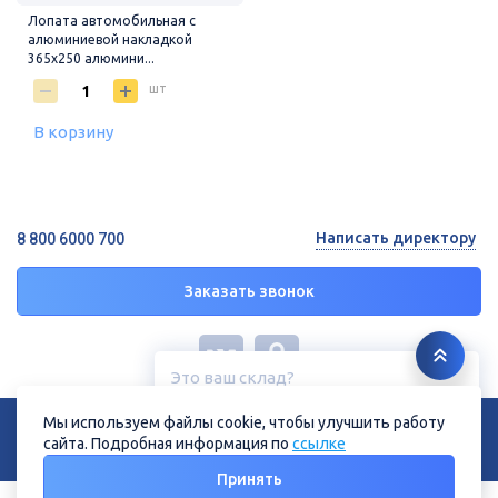
Лопата автомобильная с
алюминиевой накладкой
365х250 алюмини...
шт
В корзину
Написать директору
8 800 6000 700
Заказать звонок
Это ваш склад?
Белгород, ул. Зеленая поляна, 11
© 2026 ГК «СТРОЙРЕСУРС»
Мы используем файлы cookie, чтобы улучшить работу
Политика конфиденциальности
Политика в отношении файлов cookie
сайта. Подробная информация по
ссылке
Нет
Да
Принять