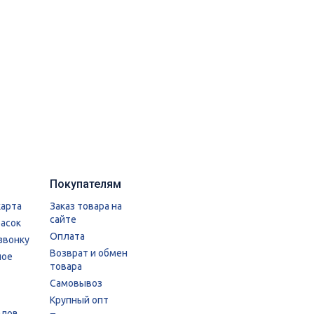
Покупателям
карта
Заказ товара на
сайте
расок
Оплата
звонку
Возврат и обмен
ное
товара
Самовывоз
Крупный опт
алов