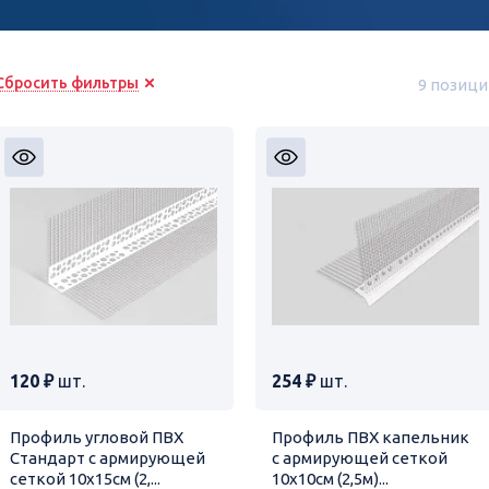
Сбросить фильтры
9 позици
120 ₽
шт.
254 ₽
шт.
Профиль угловой ПВХ
Профиль ПВХ капельник
Стандарт с армирующей
с армирующей сеткой
сеткой 10х15см (2,...
10х10см (2,5м)...