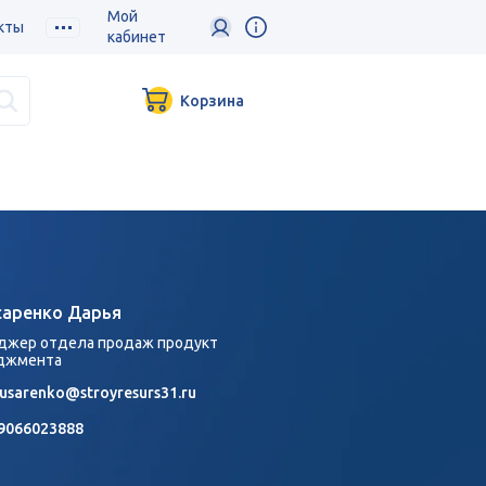
Мой
кты
кабинет
Корзина
аренко Дарья
джер отдела продаж продукт
джмента
lusarenko@stroyresurs31.ru
9066023888