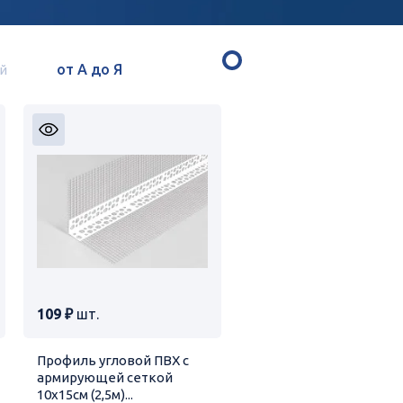
й
109 ₽
шт.
Профиль угловой ПВХ с
армирующей сеткой
10х15см (2,5м)...