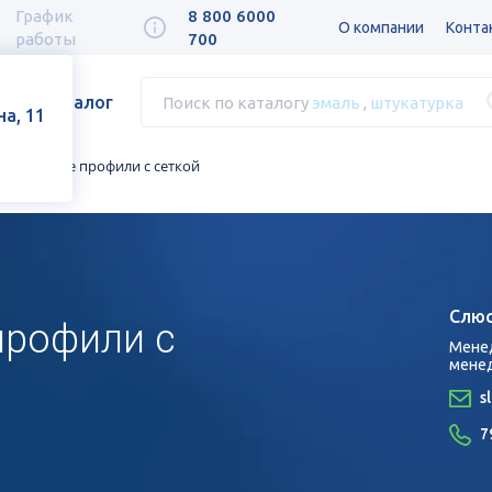
График
8 800 6000
О компании
Конта
работы
700
Каталог
Поиск по каталогу
эмаль
,
штукатурка
а, 11
Угловые профили с сеткой
Слюс
профили с
Мене
мене
s
7