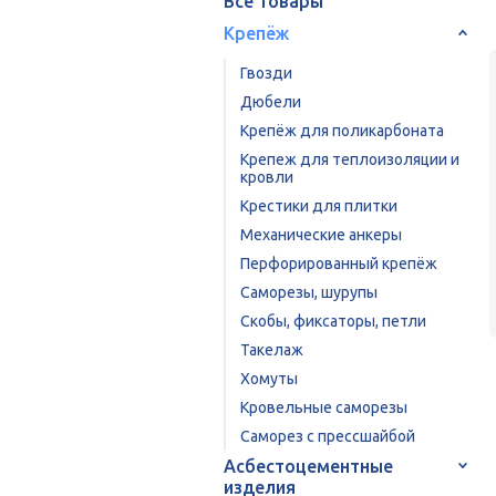
Все товары
Крепёж
Гвозди
Дюбели
Крепёж для поликарбоната
Крепеж для теплоизоляции и
кровли
Крестики для плитки
Механические анкеры
Перфорированный крепёж
Саморезы, шурупы
Скобы, фиксаторы, петли
Такелаж
Хомуты
Кровельные саморезы
Саморез с прессшайбой
Асбестоцементные
изделия