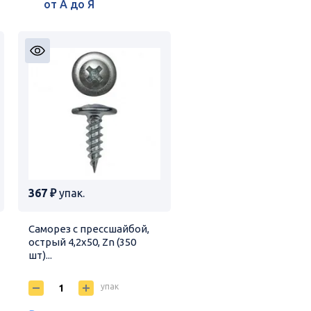
367 ₽
упак.
Саморез с прессшайбой,
острый 4,2х50, Zn (350
шт)...
упак