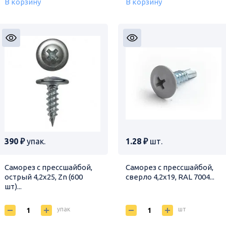
В корзину
В корзину
390 ₽
упак.
1.28 ₽
шт.
Саморез с прессшайбой,
Саморез с прессшайбой,
острый 4,2х25, Zn (600
сверло 4,2х19, RAL 7004...
шт)...
упак
шт