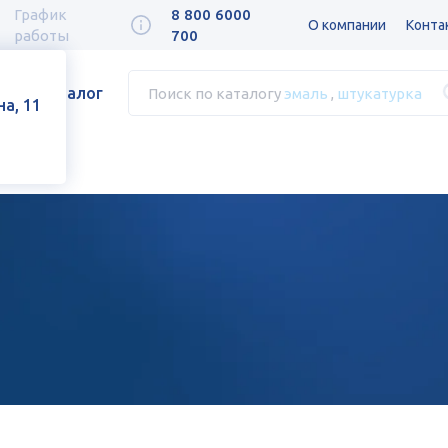
График
8 800 6000
О компании
Конта
работы
700
Каталог
Поиск по каталогу
эмаль
,
штукатурка
а, 11