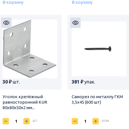
В корзину
В корзину
30 ₽
шт.
381 ₽
упак.
Уголок крепёжный
Саморез по металлу ГКМ
равносторонний KUR
3,5х45 (600 шт)
80х80х50х2 мм...
шт
упак