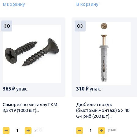
В корзину
В корзину
365 ₽
упак.
310 ₽
упак.
Саморез по металлу ГКМ
Дюбель-гвоздь
3,5х19 (1000 шт)...
(быстрый монтаж) 6 х 40
G-Гриб (200 шт)...
упак
упак