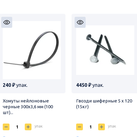
240 ₽
упак.
4450 ₽
упак.
Хомуты нейлоновые
Гвозди шиферные 5 х 120
черные 300х3,6 мм (100
(15кг)
шт)...
упак
упак