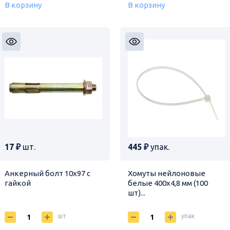
В корзину
В корзину
17 ₽
шт.
445 ₽
упак.
Анкерный болт 10х97 с
Хомуты нейлоновые
гайкой
белые 400х4,8 мм (100
шт)...
шт
упак