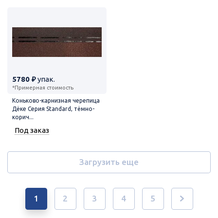
5780 ₽
упак.
*Примерная стоимость
Коньково-карнизная черепица
Дёке Серия Standard, тёмно-
корич...
Под заказ
Загрузить еще
1
2
3
4
5