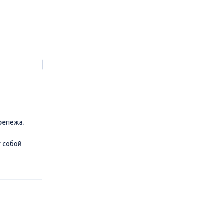
репежа.
 собой