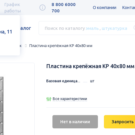
График
8 800 6000
О компании
Конта
работы
700
Каталог
Поиск по каталогу
эмаль
,
штукатурка
а, 11
ный крепёж
Пластина крепёжная КР 40х80 мм
Пластина крепёжная КР 40х80 мм
Базовая единица...
шт
Все характеристики
Нет в наличии
Запросить