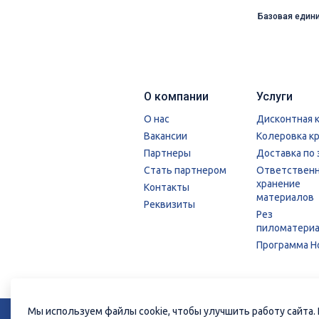
Базовая един
О компании
Услуги
О нас
Дисконтная 
Вакансии
Колеровка к
Партнеры
Доставка по 
Стать партнером
Ответствен
хранение
Контакты
материалов
Реквизиты
Рез
пиломатери
Программа Н
© 2026 ГК «СТРОЙРЕСУРС»
Политика
Мы используем файлы cookie, чтобы улучшить работу сайта