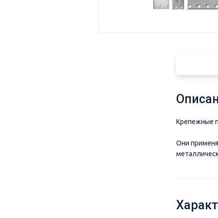
Описан
Крепежные п
Они применя
металлическ
Характ