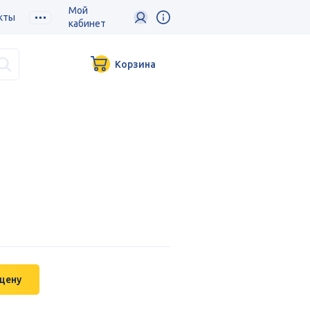
Мой
кты
кабинет
Корзина
 цену