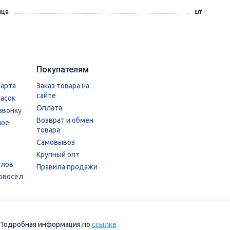
ица
шт
Покупателям
карта
Заказ товара на
сайте
расок
Оплата
звонку
Возврат и обмен
ное
товара
Самовывоз
Крупный опт
алов
Правила продажи
овосёл
. Подробная информация по
ссылке