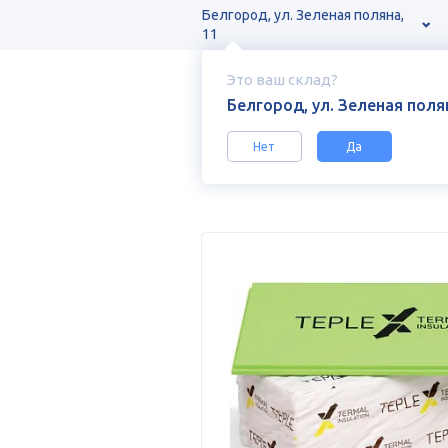
Белгород, ул. Зеленая поляна,
11
Это ваш склад?
Белгород, ул. Зеленая полян
Нет
Да
Каталог
Теплоизоляция
Экструд
Экструдированный пенополистирол Т