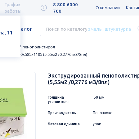
График
8 800 6000
О компании
Конта
работы
700
Каталог
Поиск по каталогу
эмаль
,
штукатурка
а, 11
ированный пенополистирол
ЕПЛЕКС 50х585х1185 (5,55м2 /0,2776 м3/8пл)
Экструдированный пенополисти
(5,55м2 /0,2776 м3/8пл)
Толщина
50 мм
утеплителя...
Производитель...
Пеноплэкс
Базовая единица...
упак