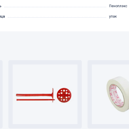
ь
Пеноплэкс
ица
упак