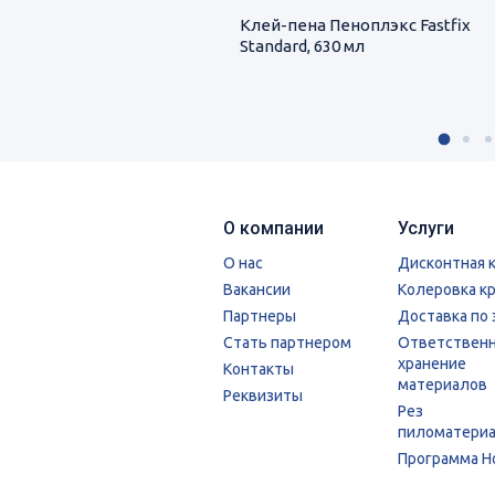
Клей-пена Пеноплэкс Fastfix
Standard, 630 мл
О компании
Услуги
О нас
Дисконтная 
Вакансии
Колеровка к
Партнеры
Доставка по 
Стать партнером
Ответствен
хранение
Контакты
материалов
Реквизиты
Рез
пиломатери
Программа Н