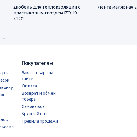
Дюбель для теплоизоляции с
Лента малярная 25
пластиковым гвоздём IZO 10
х120
Покупателям
карта
Заказ товара на
сайте
расок
Оплата
звонку
Возврат и обмен
ное
товара
Самовывоз
Крупный опт
алов
Правила продажи
овосёл