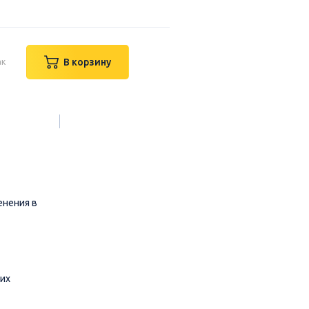
В корзину
ак
енения в
ких