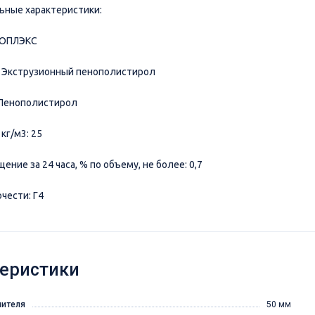
ные характеристики:
НОПЛЭКС
а: Экструзионный пенополистирол
 Пенополистирол
 кг/м3: 25
ение за 24 часа, % по объему, не более: 0,7
ючести: Г4
еристики
лителя
50 мм