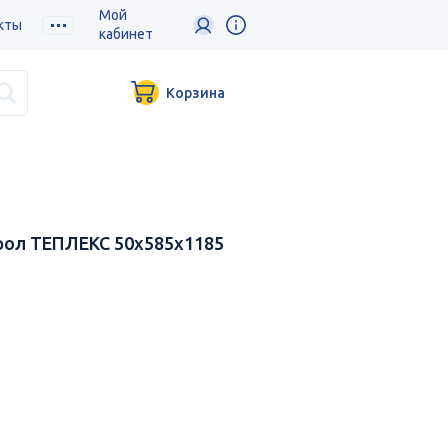
Мой
кты
кабинет
Корзина
рол ТЕПЛЕКС 50х585х1185